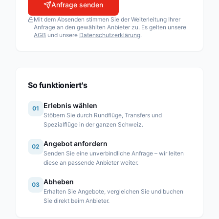
Anfrage senden
Airport Helicopter AHB AG
Mit dem Absenden stimmen Sie der Weiterleitung Ihrer
Fuchs Helikopter AG
Anfrage an den gewählten Anbieter zu. Es gelten unsere
AGB
und unsere
Datenschutzerklärung
.
Heli Sitterdorf AG / Heli Academy
Héli-Alpes SA
Heli-Lausanne SA
Heli-TV SA
So funktioniert's
Karen SA
Erlebnis wählen
01
Linth Air Service AG
Stöbern Sie durch Rundflüge, Transfers und
Spezialflüge in der ganzen Schweiz.
Mountain Flyers 80 Ltd
Angebot anfordern
Partn’Air Management SA
02
Senden Sie eine unverbindliche Anfrage – wir leiten
Rose Helicopter AG
diese an passende Anbieter weiter.
Simplon Air GmbH
Abheben
03
Erhalten Sie Angebote, vergleichen Sie und buchen
Swiss Helicopter AG
Sie direkt beim Anbieter.