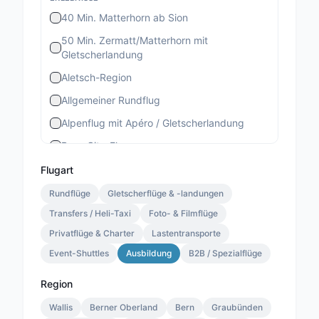
40 Min. Matterhorn ab Sion
50 Min. Zermatt/Matterhorn mit
Gletscherlandung
Aletsch-Region
Allgemeiner Rundflug
Alpenflug mit Apéro / Gletscherlandung
Bern-City-Flug
Berner Stadtrundflug
Flugart
Berner-Altstadt-Flug
Rundflüge
Gletscherflüge & -landungen
Transfers / Heli-Taxi
Bernina-Gletscherflug
Foto- & Filmflüge
Privatflüge & Charter
Lastentransporte
Bietschhorn-Region
Event-Shuttles
Ausbildung
B2B / Spezialflüge
Eiger-Mönch-Jungfrau
Gourmet Special
Region
Gourmet Standard
Wallis
Berner Oberland
Bern
Graubünden