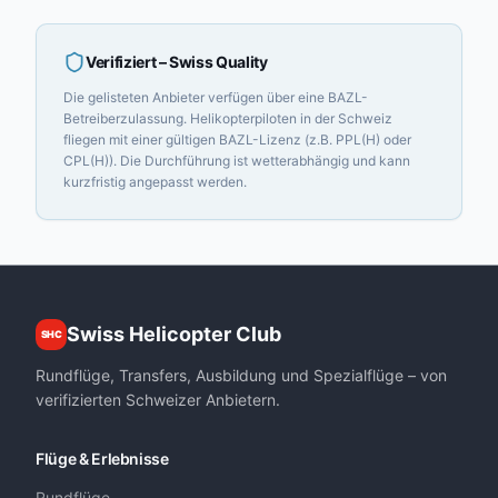
Verifiziert
– Swiss Quality
Die gelisteten Anbieter verfügen über eine BAZL-
Betreiberzulassung. Helikopterpiloten in der Schweiz
fliegen mit einer gültigen BAZL-Lizenz (z.B. PPL(H) oder
CPL(H)). Die Durchführung ist wetterabhängig und kann
kurzfristig angepasst werden.
Swiss Helicopter Club
SHC
Rundflüge, Transfers, Ausbildung und Spezialflüge – von
verifizierten Schweizer Anbietern.
Flüge & Erlebnisse
Rundflüge