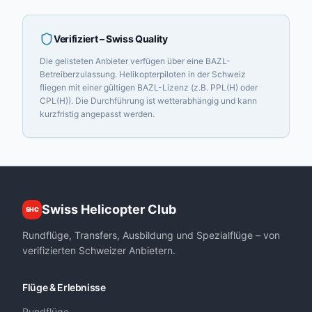
Verifiziert
– Swiss Quality
Die gelisteten Anbieter verfügen über eine BAZL-
Betreiberzulassung. Helikopterpiloten in der Schweiz
fliegen mit einer gültigen BAZL-Lizenz (z.B. PPL(H) oder
CPL(H)). Die Durchführung ist wetterabhängig und kann
kurzfristig angepasst werden.
Swiss Helicopter Club
SHC
Rundflüge, Transfers, Ausbildung und Spezialflüge – von
verifizierten Schweizer Anbietern.
Flüge & Erlebnisse
Rundflüge