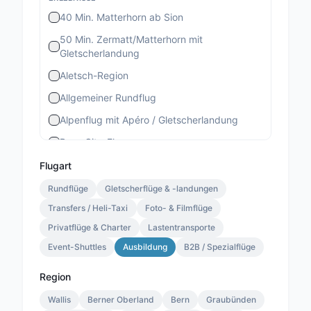
40 Min. Matterhorn ab Sion
50 Min. Zermatt/Matterhorn mit
Gletscherlandung
Aletsch-Region
Allgemeiner Rundflug
Alpenflug mit Apéro / Gletscherlandung
Bern-City-Flug
Berner Stadtrundflug
Flugart
Berner-Altstadt-Flug
Rundflüge
Gletscherflüge & -landungen
Transfers / Heli-Taxi
Bernina-Gletscherflug
Foto- & Filmflüge
Privatflüge & Charter
Lastentransporte
Bietschhorn-Region
Event-Shuttles
Ausbildung
B2B / Spezialflüge
Eiger-Mönch-Jungfrau
Gourmet Special
Region
Gourmet Standard
Wallis
Berner Oberland
Bern
Graubünden