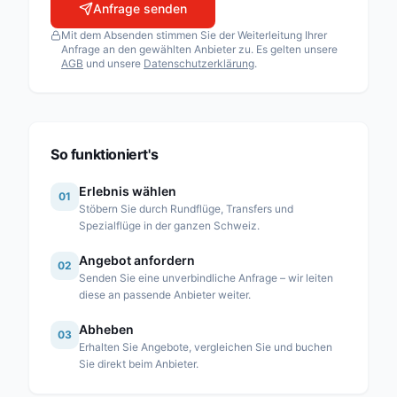
Anfrage senden
Airport Helicopter AHB AG
Mit dem Absenden stimmen Sie der Weiterleitung Ihrer
Fuchs Helikopter AG
Anfrage an den gewählten Anbieter zu. Es gelten unsere
AGB
und unsere
Datenschutzerklärung
.
Heli Sitterdorf AG / Heli Academy
Héli-Alpes SA
Heli-Lausanne SA
Heli-TV SA
So funktioniert's
Karen SA
Erlebnis wählen
01
Linth Air Service AG
Stöbern Sie durch Rundflüge, Transfers und
Spezialflüge in der ganzen Schweiz.
Mountain Flyers 80 Ltd
Angebot anfordern
Partn’Air Management SA
02
Senden Sie eine unverbindliche Anfrage – wir leiten
Rose Helicopter AG
diese an passende Anbieter weiter.
Simplon Air GmbH
Abheben
03
Erhalten Sie Angebote, vergleichen Sie und buchen
Swiss Helicopter AG
Sie direkt beim Anbieter.