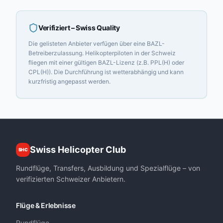
Verifiziert
– Swiss Quality
Die gelisteten Anbieter verfügen über eine BAZL-
Betreiberzulassung. Helikopterpiloten in der Schweiz
fliegen mit einer gültigen BAZL-Lizenz (z.B. PPL(H) oder
CPL(H)). Die Durchführung ist wetterabhängig und kann
kurzfristig angepasst werden.
Swiss Helicopter Club
SHC
Rundflüge, Transfers, Ausbildung und Spezialflüge – von
verifizierten Schweizer Anbietern.
Flüge & Erlebnisse
Rundflüge