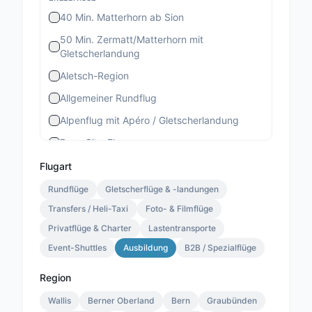
40 Min. Matterhorn ab Sion
50 Min. Zermatt/Matterhorn mit
Gletscherlandung
Aletsch-Region
Allgemeiner Rundflug
Alpenflug mit Apéro / Gletscherlandung
Bern-City-Flug
Berner Stadtrundflug
Flugart
Berner-Altstadt-Flug
Rundflüge
Gletscherflüge & -landungen
Transfers / Heli-Taxi
Bernina-Gletscherflug
Foto- & Filmflüge
Privatflüge & Charter
Lastentransporte
Bietschhorn-Region
Event-Shuttles
Ausbildung
B2B / Spezialflüge
Eiger-Mönch-Jungfrau
Gourmet Special
Region
Gourmet Standard
Wallis
Berner Oberland
Bern
Graubünden