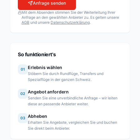
Anfrage senden
Airport Helicopter AHB AG
Mit dem Absenden stimmen Sie der Weiterleitung Ihrer
Fuchs Helikopter AG
Anfrage an den gewählten Anbieter zu. Es gelten unsere
AGB
und unsere
Datenschutzerklärung
.
Heli Sitterdorf AG / Heli Academy
Héli-Alpes SA
Heli-Lausanne SA
Heli-TV SA
So funktioniert's
Karen SA
Erlebnis wählen
01
Linth Air Service AG
Stöbern Sie durch Rundflüge, Transfers und
Spezialflüge in der ganzen Schweiz.
Mountain Flyers 80 Ltd
Angebot anfordern
Partn’Air Management SA
02
Senden Sie eine unverbindliche Anfrage – wir leiten
Rose Helicopter AG
diese an passende Anbieter weiter.
Simplon Air GmbH
Abheben
03
Erhalten Sie Angebote, vergleichen Sie und buchen
Swiss Helicopter AG
Sie direkt beim Anbieter.