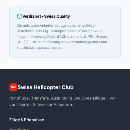
Verifiziert
– Swiss Quality
Die gelisteten Anbieter verfügen über eine BAZL-
Betreiberzulassung. Helikopterpiloten in der Schweiz
fliegen mit einer gültigen BAZL-Lizenz (z.B. PPL(H) oder
CPL(H)). Die Durchführung ist wetterabhängig und kann
kurzfristig angepasst werden.
Swiss Helicopter Club
SHC
Rundflüge, Transfers, Ausbildung und Spezialflüge – von
verifizierten Schweizer Anbietern.
Flüge & Erlebnisse
Rundflüge