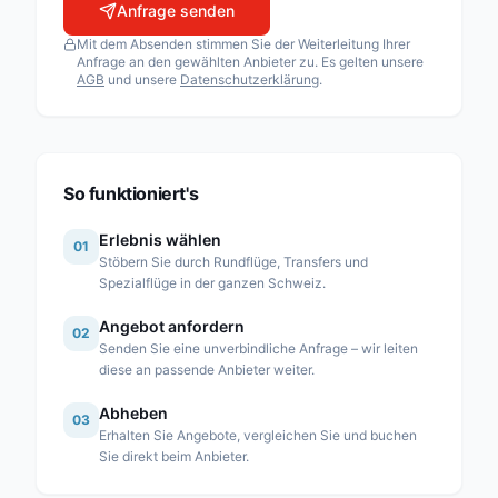
Anfrage senden
Airport Helicopter AHB AG
Mit dem Absenden stimmen Sie der Weiterleitung Ihrer
Fuchs Helikopter AG
Anfrage an den gewählten Anbieter zu. Es gelten unsere
AGB
und unsere
Datenschutzerklärung
.
Heli Sitterdorf AG / Heli Academy
Héli-Alpes SA
Heli-Lausanne SA
Heli-TV SA
So funktioniert's
Karen SA
Erlebnis wählen
01
Linth Air Service AG
Stöbern Sie durch Rundflüge, Transfers und
Spezialflüge in der ganzen Schweiz.
Mountain Flyers 80 Ltd
Angebot anfordern
Partn’Air Management SA
02
Senden Sie eine unverbindliche Anfrage – wir leiten
Rose Helicopter AG
diese an passende Anbieter weiter.
Simplon Air GmbH
Abheben
03
Erhalten Sie Angebote, vergleichen Sie und buchen
Swiss Helicopter AG
Sie direkt beim Anbieter.