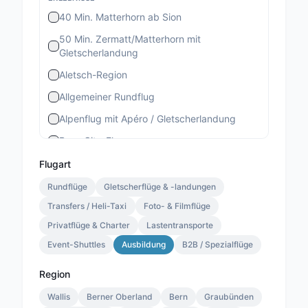
40 Min. Matterhorn ab Sion
50 Min. Zermatt/Matterhorn mit
Gletscherlandung
Aletsch-Region
Allgemeiner Rundflug
Alpenflug mit Apéro / Gletscherlandung
Bern-City-Flug
Berner Stadtrundflug
Flugart
Berner-Altstadt-Flug
Rundflüge
Gletscherflüge & -landungen
Transfers / Heli-Taxi
Bernina-Gletscherflug
Foto- & Filmflüge
Privatflüge & Charter
Lastentransporte
Bietschhorn-Region
Event-Shuttles
Ausbildung
B2B / Spezialflüge
Eiger-Mönch-Jungfrau
Gourmet Special
Region
Gourmet Standard
Wallis
Berner Oberland
Bern
Graubünden